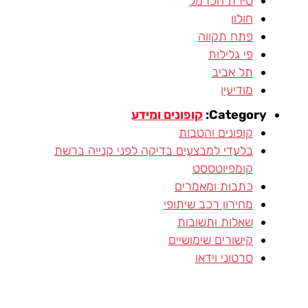
טירת הכרמל
חולון
פתח תקווה
פי גלילות
תל אביב
מודיעין
Category:
קופונים ומידע
קופונים והטבות
בלעדי למבצעים בדיקה לפני קנייה ברשת
קומפיוטססט
כתבות ומאמרים
מחירון רכב שיתופי
שאלות ותשובות
קישורים שימושיים
סרטוני וידאו