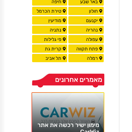
באר שבע
חיפה
חולון
טירת הכרמל
יקנעם
מודיעין
נהריה
נתניה
עפולה
פי גלילות
פתח תקווה
קרית גת
רמלה
תל אביב
מאמרים אחרונים
מימון ישיר רכשה את אתר
CarWiz