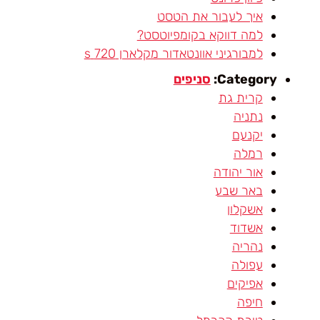
איך לעבור את הטסט
למה דווקא בקומפיוטסט?
למבורגיני אוונטאדור מקלארן 720 s
Category:
סניפים
קרית גת
נתניה
יקנעם
רמלה
אור יהודה
באר שבע
אשקלון
אשדוד
נהריה
עפולה
אפיקים
חיפה