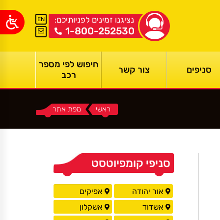
נציגנו זמינים לפניותיכם:
EN
1-800-252530
חיפוש לפי מספר
סניפים
צור קשר
רכב
ראשי
You are here:
מפת אתר
סניפי קומפיוטסט
אור יהודה
אפיקים
אשדוד
אשקלון