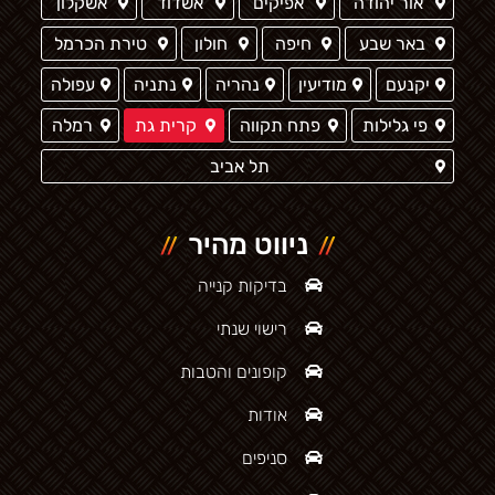
אור יהודה
אפיקים
אשדוד
אשקלון
באר שבע
חיפה
חולון
טירת הכרמל
יקנעם
מודיעין
נהריה
נתניה
עפולה
פי גלילות
פתח תקווה
קרית גת
רמלה
תל אביב
ניווט מהיר
בדיקות קנייה
רישוי שנתי
קופונים והטבות
אודות
סניפים