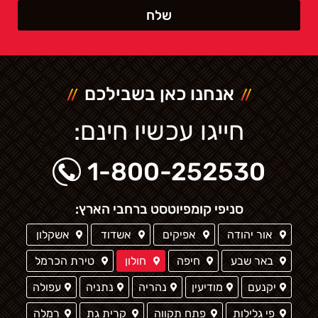
אנחנו כאן בשבילכם
חייגו עכשיו חינם:
1-800-252530
סניפי קומפיוטסט ברחבי הארץ:
אור יהודה
אפיקים
אשדוד
אשקלון
באר שבע
חיפה
חולון
טירת הכרמל
יקנעם
מודיעין
נהריה
נתניה
עפולה
פי גלילות
פתח תקווה
קרית גת
רמלה