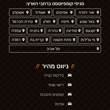
סניפי קומפיוטסט ברחבי הארץ:
אור יהודה
אפיקים
אשדוד
אשקלון
באר שבע
חיפה
חולון
טירת הכרמל
יקנעם
מודיעין
נהריה
נתניה
עפולה
פי גלילות
פתח תקווה
קרית גת
רמלה
תל אביב
ניווט מהיר
בדיקות קנייה
רישוי שנתי
קופונים והטבות
אודות