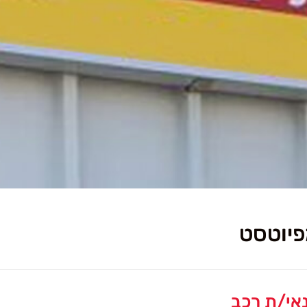
פיוטסט
אי/ת רכב