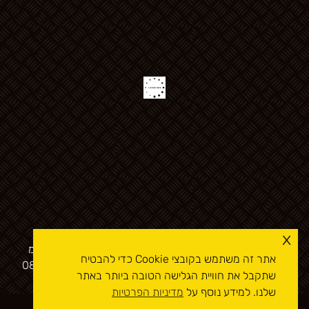
x
אתר זה משויך לחברת קומפיוטסט הנדסת ציוד לרכב בע"מ
אתר זה משתמש בקובצי Cookie כדי להבטיח
(511112120) רחוב הרצל 135, רמלה, 7243023, 089231996
שתקבל את חוויית הגלישה הטובה ביותר באתר
שלנו. למידע נוסף על
מדיניות הפרטיות
כל הזכויות שמורות לרשת מכוני הרכב
קומפיוטסט
- בדיקות