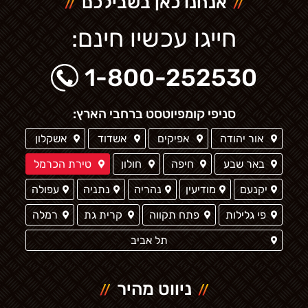
אנחנו כאן בשבילכם
חייגו עכשיו חינם:
1-800-252530
סניפי קומפיוטסט ברחבי הארץ:
אור יהודה
אפיקים
אשדוד
אשקלון
באר שבע
חיפה
חולון
טירת הכרמל
יקנעם
מודיעין
נהריה
נתניה
עפולה
פי גלילות
פתח תקווה
קרית גת
רמלה
תל אביב
ניווט מהיר