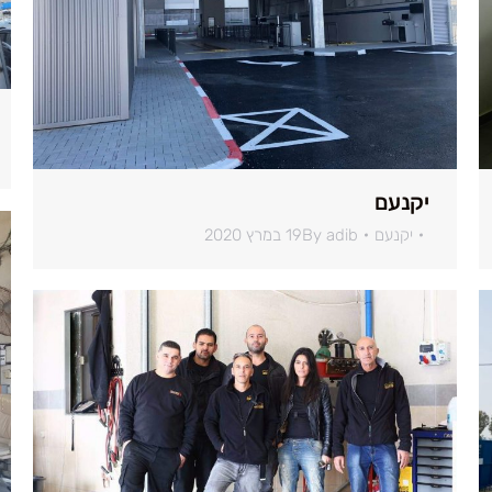
יקנעם
יקנעם
adib
By
19 במרץ 2020