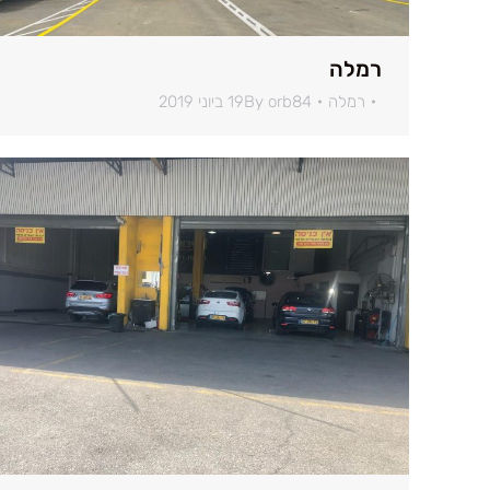
רמלה
רמלה
orb84
By
19 ביוני 2019