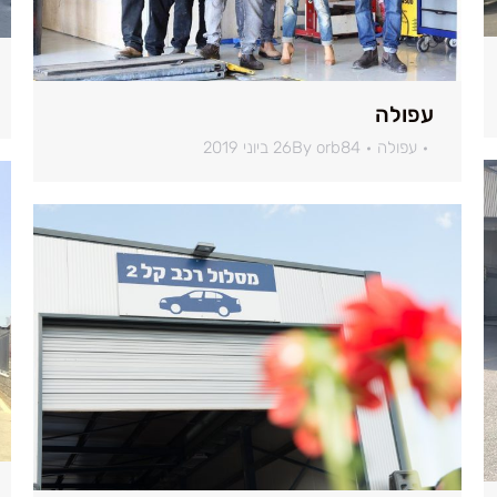
עפולה
עפולה
orb84
By
26 ביוני 2019