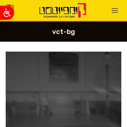
vct-bg
You are here: