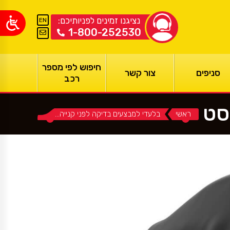
נציגנו זמינים לפניותיכם:
EN
1-800-252530
חיפוש לפי מספר
סניפים
צור קשר
רכב
סט
ראשי
You are here:
בלעדי למבצעים בדיקה לפני קנייה…