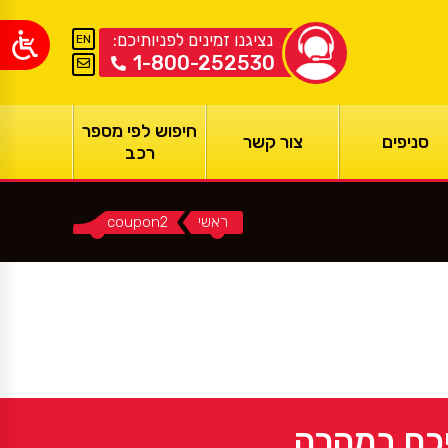
נציגנו זמינים לפניותיכם:
EN
1-800-252530
חיפוש לפי מספר
סניפים
צור קשר
רכב
ראשי
You are here:
coupon2
יכם במהרה