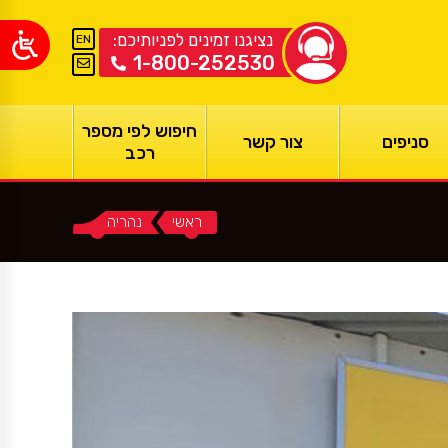
נציגנו זמינים לפניותיכם:
EN
1-800-252530
חיפוש לפי מספר
סניפים
צור קשר
רכב
ראשי
You are here:
נהריה