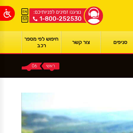
נציגנו זמינים לפניותיכם:
EN
1-800-252530
חיפוש לפי מספר
סניפים
צור קשר
רכב
ראשי
06
You are here: